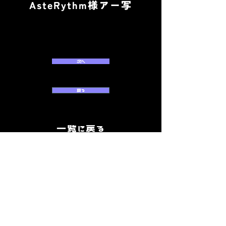
AsteRythm様アー写
次へ
戻る
一覧に戻る